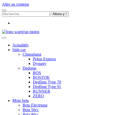
Aller au contenu
Recherche
pour
:
email
Warm'up
Motos
Actualités
Side-car
Changjiang
Pekin Express
Dynasty
Dedome
BOS
BOSTOK
Dedôme Type 70
Dedôme Type 91
RUNNER
ZERO
Moto beta
Beta Electrique
Beta 50cc
Beta 80cc