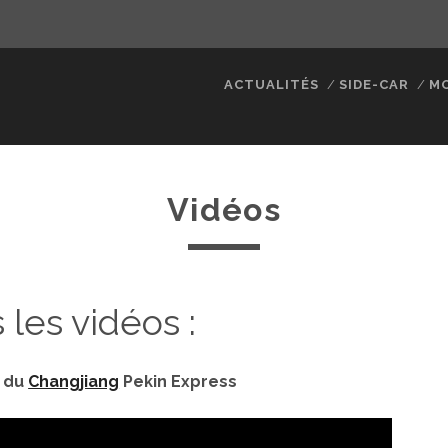
ACTUALITÉS
SIDE-CAR
M
Vidéos
 les vidéos :
n du
Changjiang
Pekin Express